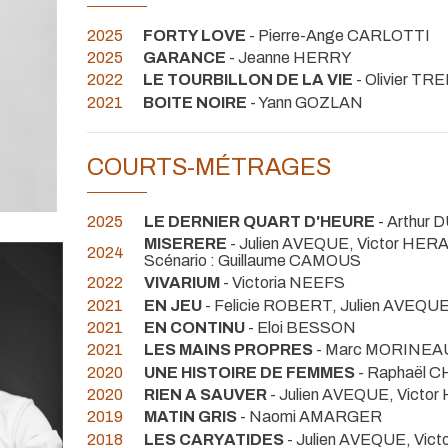
2025
FORTY LOVE
- Pierre-Ange CARLOTTI
2025
GARANCE
- Jeanne HERRY
2022
LE TOURBILLON DE LA VIE
- Olivier TR
2021
BOITE NOIRE
- Yann GOZLAN
COURTS-MÉTRAGES
2025
LE DERNIER QUART D'HEURE
- Arthur
MISERERE
- Julien AVEQUE, Victor HER
2024
Scénario : Guillaume CAMOUS
2022
VIVARIUM
- Victoria NEEFS
2021
EN JEU
- Felicie ROBERT, Julien AVEQU
2021
EN CONTINU
- Eloi BESSON
2021
LES MAINS PROPRES
- Marc MORINEAU
2020
UNE HISTOIRE DE FEMMES
- Raphaël 
2020
RIEN A SAUVER
- Julien AVEQUE, Victo
2019
MATIN GRIS
- Naomi AMARGER
2018
LES CARYATIDES
- Julien AVEQUE, Vic