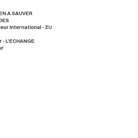
RIEN A SAUVER
IDES
eur International - ZU
ur - L'ECHANGE
ur