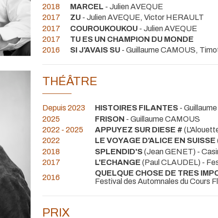
2018
MARCEL
- Julien AVEQUE
2017
ZU
- Julien AVEQUE, Victor HERAULT
2017
COUROUKOUKOU
- Julien AVEQUE
2017
TU ES UN CHAMPION DU MONDE
2016
SI J'AVAIS SU
- Guillaume CAMOUS, Timo
THÉÂTRE
Depuis 2023
HISTOIRES FILANTES
- Guillau
2025
FRISON
- Guillaume CAMOUS
2022 - 2025
APPUYEZ SUR DIESE #
(L'Alouett
2022
LE VOYAGE D'ALICE EN SUISSE
2018
SPLENDID'S
(Jean GENET) - Cas
2017
L'ECHANGE
(Paul CLAUDEL)
- Fe
QUELQUE CHOSE DE TRES IMP
2016
Festival des Automnales du Cours F
PRIX