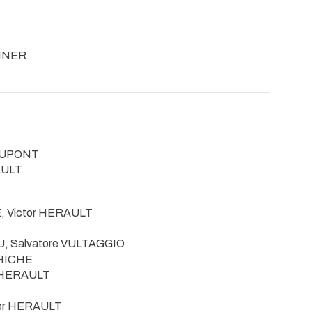
EINER
 DUPONT
AULT
E, Victor HERAULT
, Salvatore VULTAGGIO
CHICHE
r HERAULT
tor HERAULT