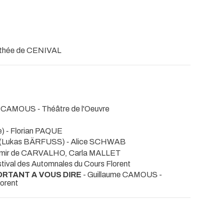
thée de CENIVAL
me CAMOUS
- Théâtre de l'Oeuvre
e) - Florian PAQUE
(Lukas BÄRFUSS) - Alice SCHWAB
imir de CARVALHO, Carla MALLET
stival des Automnales du Cours Florent
ORTANT A VOUS DIRE
- Guillaume CAMOUS
-
lorent