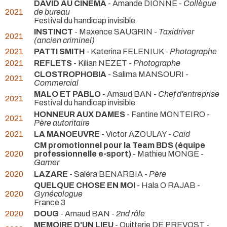
DAVID AU CINEMA
- Amande DIONNE -
Collègue
2021
de bureau
Festival du handicap invisible
INSTINCT
- Maxence SAUGRIN -
Taxidriver
2021
(ancien criminel)
2021
PATTI SMITH
- Katerina FELENIUK -
Photographe
2021
REFLETS
- Kilian NEZET -
Photographe
CLOSTROPHOBIA
- Salima MANSOURI -
2021
Commercial
MALO ET PABLO
- Arnaud BAN -
Chef d'entreprise
2021
Festival du handicap invisible
HONNEUR AUX DAMES
- Fantine MONTEIRO -
2021
Père autoritaire
2021
LA MANOEUVRE
- Victor AZOULAY -
Caïd
CM promotionnel pour la Team BDS (équipe
2020
professionnelle e-sport)
- Mathieu MONGE -
Gamer
2020
LAZARE
- Saléra BENARBIA -
Père
QUELQUE CHOSE EN MOI
- Hala O RAJAB -
2020
Gynécologue
France 3
2020
DOUG
- Arnaud BAN -
2nd rôle
MEMOIRE D'UN LIEU
- Quitterie DE PREVOST -