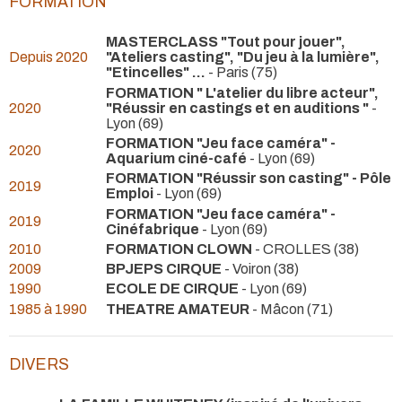
FORMATION
MASTERCLASS "Tout pour jouer",
Depuis 2020
"Ateliers casting", "Du jeu à la lumière",
"Etincelles" ...
- Paris (75)
FORMATION " L'atelier du libre acteur",
2020
"Réussir en castings et en auditions "
-
Lyon (69)
FORMATION "Jeu face caméra" -
2020
Aquarium ciné-café
- Lyon (69)
FORMATION "Réussir son casting" - Pôle
2019
Emploi
- Lyon (69)
FORMATION "Jeu face caméra" -
2019
Cinéfabrique
- Lyon (69)
2010
FORMATION CLOWN
- CROLLES (38)
2009
BPJEPS CIRQUE
- Voiron (38)
1990
ECOLE DE CIRQUE
- Lyon (69)
1985 à 1990
THEATRE AMATEUR
- Mâcon (71)
DIVERS