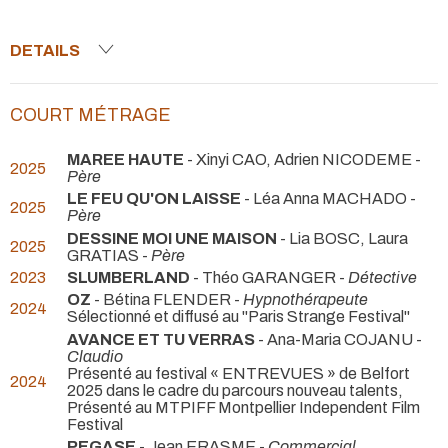
DETAILS
COURT MÉTRAGE
MAREE HAUTE
- Xinyi CAO, Adrien NICODEME -
2025
Père
LE FEU QU'ON LAISSE
- Léa Anna MACHADO -
2025
Père
DESSINE MOI UNE MAISON
- Lia BOSC, Laura
2025
GRATIAS -
Père
2023
SLUMBERLAND
- Théo GARANGER -
Détective
OZ
- Bétina FLENDER -
Hypnothérapeute
2024
Sélectionné et diffusé au "Paris Strange Festival"
AVANCE ET TU VERRAS
- Ana-Maria COJANU -
Claudio
Présenté au festival « ENTREVUES » de Belfort
2024
2025 dans le cadre du parcours nouveau talents,
Présenté au MTPIFF Montpellier Independent Film
Festival
PEGASE
- Jean ERASME -
Commercial