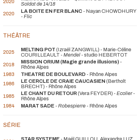
2020
Soldat de 14/18
LA BOITE EN FER BLANC
- Nayan CHOWDHURY
2020
-
Flic
THÉÂTRE
MELTING POT
(Izraël ZANGWILL) - Marie-Céline
2025
COURILLEAULT -
Mendel
- studio HEBERTOT
MISSION ORIUM (Magie grande illusions)
-
2018
Rhône Alpes
1983
THEATRE DE BOULEVARD
- Rhône Alpes
LE CERCLE DE CRAIE CAUCASIEN
(Bertholt
1986
BRECHT)
- Rhône Alpes
LE CHANT DU RETOUR
(Vera FEYDER) -
Ecolier
-
1985
Rhône Alpes
1984
MARAT SADE
-
Robespierre
- Rhône Alpes
SÉRIE
STAR SYSTEME
- Maël GUILLOU, Alexandre LUZ,