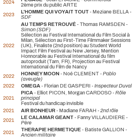
2024
2ème prix du public ARTE
L'HOMME QUI VOYAIT TOUT
- Meziane BELLA -
2023
SDF
AU TEMPS RETROUVÉ
- Thomas RAMSDEN -
Simon (SDF)
Sélection au Festival International du Film Social à
Milan, Sélection au First-Time Filmmaker Sessions
2022
(UK), Finaliste (2nd position) au Student World
Impact Film Festival au New Jersey, Mention
Honnorable au Festival International du film
autoproduit (Tarn, FR), Projection au Festival
International du Film de Nancy
HONNEY MOON
- Noé CLEMENT -
Pablo
2022
(aveugle)
2022
OMEGA
- Florian DE GASPERI -
Inspecteur Duval
PICA
- Elliot PICON, Morgan CARDOSO -
Rôle
2021
principal
Festival du handicap invisible
2021
AIR BONHEUR
- Madiane FARAH -
2nd rôle
LE CALAMAR GEANT
- Fanny VILLAUDIERE -
2021
Père
THERAPIE HERMETIQUE
- Batiste GALLION -
2021
Ancien militaire