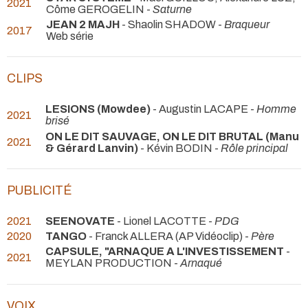
2021
Côme GEROGELIN -
Saturne
JEAN 2 MAJH
- Shaolin SHADOW -
Braqueur
2017
Web série
CLIPS
LESIONS (Mowdee)
- Augustin LACAPE -
Homme
2021
brisé
ON LE DIT SAUVAGE, ON LE DIT BRUTAL (Manu
2021
& Gérard Lanvin)
- Kévin BODIN -
Rôle principal
PUBLICITÉ
2021
SEENOVATE
- Lionel LACOTTE -
PDG
2020
TANGO
- Franck ALLERA (AP Vidéoclip) -
Père
CAPSULE, "ARNAQUE A L'INVESTISSEMENT
-
2021
MEYLAN PRODUCTION -
Arnaqué
VOIX