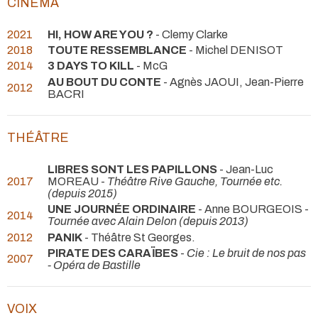
CINÉMA
2021
HI, HOW ARE YOU ?
- Clemy Clarke
2018
TOUTE RESSEMBLANCE
- Michel DENISOT
2014
3 DAYS TO KILL
- McG
AU BOUT DU CONTE
- Agnès JAOUI, Jean-Pierre
2012
BACRI
THÉÂTRE
LIBRES SONT LES PAPILLONS
- Jean-Luc
2017
MOREAU -
Théâtre Rive Gauche, Tournée etc.
(depuis 2015)
UNE JOURNÉE ORDINAIRE
- Anne BOURGEOIS -
2014
Tournée avec Alain Delon (depuis 2013)
2012
PANIK
- Théâtre St Georges.
PIRATE DES CARAÏBES
-
Cie : Le bruit de nos pas
2007
- Opéra de Bastille
VOIX