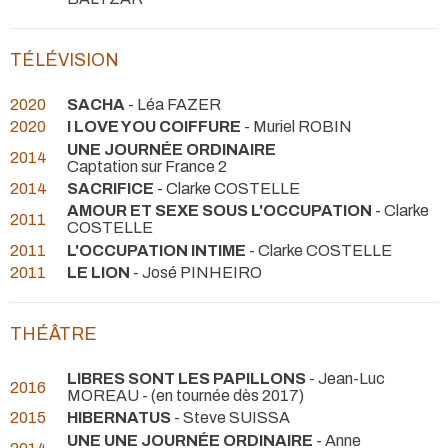
TÉLÉVISION
2020
SACHA
- Léa FAZER
2020
I LOVE YOU COIFFURE
- Muriel ROBIN
UNE JOURNÉE ORDINAIRE
2014
Captation sur France 2
2014
SACRIFICE
- Clarke COSTELLE
AMOUR ET SEXE SOUS L'OCCUPATION
- Clarke
2011
COSTELLE
2011
L'OCCUPATION INTIME
- Clarke COSTELLE
2011
LE LION
- José PINHEIRO
THÉÂTRE
LIBRES SONT LES PAPILLONS
- Jean-Luc
2016
MOREAU -
(en tournée dès 2017)
2015
HIBERNATUS
- Steve SUISSA
UNE UNE JOURNÉE ORDINAIRE
- Anne