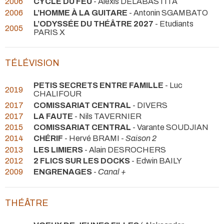
2006
CYCLE DU FEU
- Alexis DELABASTITA
2006
L’HOMME À LA GUITARE
- Antonin SGAMBATO
L’ODYSSÉE DU THÉÂTRE 2027
- Etudiants
2005
PARIS X
TÉLÉVISION
PETIS SECRETS ENTRE FAMILLE
- Luc
2019
CHALIFOUR
2017
COMISSARIAT CENTRAL
- DIVERS
2017
LA FAUTE
- Nils TAVERNIER
2015
COMISSARIAT CENTRAL
- Varante SOUDJIAN
2014
CHÉRIF
- Hervé BRAMI -
Saison 2
2013
LES LIMIERS
- Alain DESROCHERS
2012
2 FLICS SUR LES DOCKS
- Edwin BAILY
2009
ENGRENAGES
-
Canal +
THÉÂTRE