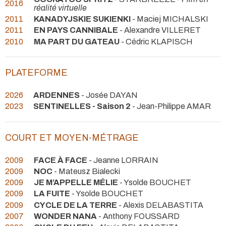
2016
réalité virtuelle
2011
KANADYJSKIE SUKIENKI
- Maciej MICHALSKI
2011
EN PAYS CANNIBALE
- Alexandre VILLERET
2010
MA PART DU GATEAU
- Cédric KLAPISCH
PLATEFORME
2026
ARDENNES
- Josée DAYAN
2023
SENTINELLES - Saison 2
- Jean-Philippe AMAR
COURT ET MOYEN-MÉTRAGE
2009
FACE À FACE
- Jeanne LORRAIN
2009
NOC
- Mateusz Bialecki
2009
JE M’APPELLE MÉLIE
- Ysolde BOUCHET
2009
LA FUITE
- Ysolde BOUCHET
2009
CYCLE DE LA TERRE
- Alexis DELABASTITA
2007
WONDER NANA
- Anthony FOUSSARD