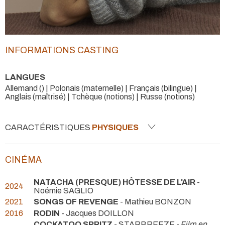
INFORMATIONS CASTING
LANGUES
Allemand () | Polonais (maternelle) | Français (bilingue) |
Anglais (maîtrisé) | Tchèque (notions) | Russe (notions)
CARACTÉRISTIQUES
PHYSIQUES
CINÉMA
NATACHA (PRESQUE) HÔTESSE DE L'AIR
-
2024
Noémie SAGLIO
2021
SONGS OF REVENGE
- Mathieu BONZON
2016
RODIN
- Jacques DOILLON
COCKATOO SPRITZ
- STARBREEZE -
Film en