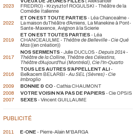
VOEUX DE JEUNES FILLES
( Aleksander
2023
FREDRO) - Krzysztof ROGULSKI
- Théâtre de la
Comédie Italienne
ET ON EST TOUTE PARTIES
- Léa Chancealme
-
2022
La maison duThéâtre d'Amiens, La Manekine à Pont-
Sante-Maxence, Avignon à la Scierie
ET ON EST TOUTES PARTIES
- Léa
2019
CHANCEAULME -
Théâtre de Belleville - Cie Qué
Mas
((en création))
NOS SERMENTS
- Julie DUCLOS -
Depuis 2014 -
2017
Théâtre de la Colline, Théâtre des Célestins,
Théâtre d'Aujourd'hui (Montréal), Cie l'In-Quarto
TOUS LES AUTRES S'APPELLENT ALI
-
2016
Belkacem BELARBI -
Au SEL (Sèvres) - Cie
Imbroglio
2009
BONNIE & CO
- Cathia CHAUMONT
2008
VOTRE VOISIN N’A PAS DE PAPIERS
- Cie OPSIS
2007
SEXES
- Vincent GUILLAUME
PUBLICITÉ
2011
E-ONE
- Pierre-Alain M'BARGA